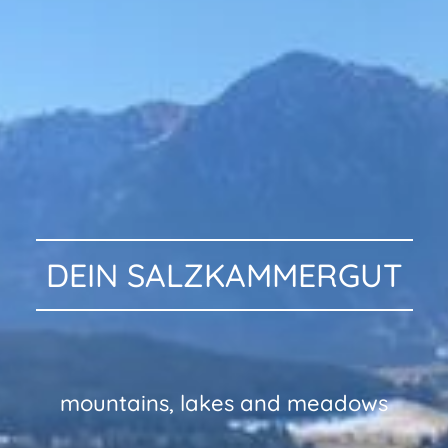
DEIN SALZKAMMERGUT
en embedde
mountains, lakes and mea
dows