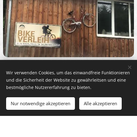
E-BIKE VERLEIH (im Sommer)
Wir verwenden Cookies, um das einwandfreie Funktionieren
Rent a bike - Erlebe dein persönliches Bike-
und die Sicherheit der Website zu gewährleitsen und eine
Erlebnis
bestmögliche Nutzererfahrung zu bieten.
Komm zu uns und leih dir dein Bike von der Marke
Nur notwendige akzeptieren
Alle akzeptieren
#husquvarna oder #raymon aus.
Du hast die Qual der Wahl ob halbtags oder
ganztags.